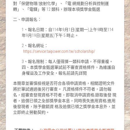
對「保健物理/放射化學」、「電 網規劃分析與控制運
轉」、「電驛」等 12 類科，辦理本項獎學金甄選
二、申請報名：
1、報名日期：自114年9月1日(星期一)上午9時至114
年9月19日(星期五)下午 5 時止。
2、報名網址：
https://service.taipower.com.tw/scholarship/
3、報名限制：每人僅得擇一類科申請，不得重複。
四、本獎學金甄選筆試前不審查資格條件，為維護自
身權益及工作安全，報名前請先詳閱
本簡章並審慎檢視是否符合各項申請資格，相關證明文件
將於筆試通過後另行審查。 凡資格條件不符者，請勿報
名，經審查發現資格不符者，即取消申請資格;錄取後發 現
者，追償已領之全部獎學金本息，同時喪失進用資格;進用
後發現者，除予撤銷資 格及追償已領之獎學金本息外，並
立即終止勞動契約。