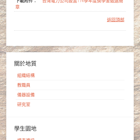
下載附件：
台灣電力公司設置114學年度獎學金甄選簡
章
返回頂部
關於地質
組織結構
教職員
儀器設備
研究室
學生園地