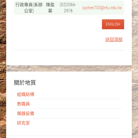
行政專員(系辦
陳盈
(02)3366-
cychen703@ntu.edu.tw
公室)
蓁
2918
ENGLISH
返回頂部
關於地質
組織結構
教職員
儀器設備
研究室