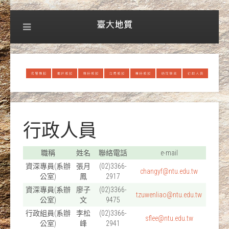
行政人員
職稱
姓名
聯絡電話
e-mail
資深專員(系辦
張月
(02)3366-
changyf@ntu.edu.tw
公室)
鳳
2917
資深專員(系辦
廖子
(02)3366-
tzuwenliao@ntu.edu.tw
公室)
文
9475
行政組員(系辦
李松
(02)3366-
sflee@ntu.edu.tw
公室)
峰
2941