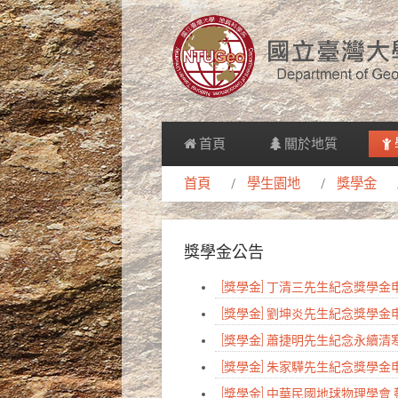
首頁
關於地質
首頁
學生園地
獎學金
獎學金公告
[獎學金] 丁清三先生紀念獎學
[獎學金] 劉坤炎先生紀念獎學
[獎學金] 蕭捷明先生紀念永續
[獎學金] 朱家驊先生紀念獎學
[獎學金] 中華民國地球物理學會