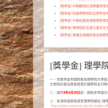
[獎學金] 中興顧問社清寒優秀
[獎學金] 阮維周教授紀念獎學
[獎學金] 中華民國地球物理學
[獎學金] 理學院紀念鄧立基先
[獎學金] 美國友梅縫紉會友梅
[獎學金] 理
一、本獎學金申請對象為理學院大學部
大型研討會且將會發表於國際知名刊物者)
二、請
114年4月30日
前，將紙本申請文
三、各項申請表格請至理學院網站 (理
https://www.science.ntu.edu.tw/student-af