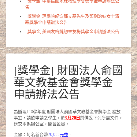
[獎學金] 中華民國地球物理學會獎學金申請辦法公
告
[獎學金] 理學院紀念鄧立基先生及鄧劉治妹女士清
寒獎學金申請辦法公告
[獎學金] 美國友梅縫紉會友梅獎學金申請辦法公告
[獎學金] 財團法人俞國
華文教基金會獎學金
申請辦法公告
為辦理113學年度 財團法人俞國華文教基金會獎學金 發放
事宜，請欲申請之學生，於
9
月
20
日
前備妥下列所需文件，
送交本系辦公室，開會甄審。
金額：每名新台幣
70,000元整
。