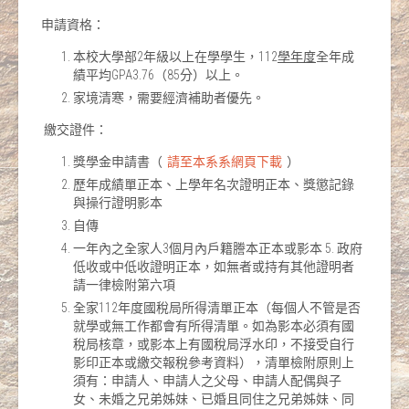
申請資格：
本校大學部2年級以上在學學生，112
學年度
全年成
績平均GPA3.76（85分）以上。
家境清寒，需要經濟補助者優先。
繳交證件：
獎學金申請書（
請至本系系網頁下載
）
歷年成績單正本、上學年名次證明正本、獎懲記錄
與操行證明影本
自傳
一年內之全家人3個月內戶籍謄本正本或影本 5. 政府
低收或中低收證明正本，如無者或持有其他證明者
請一律檢附第六項
全家112年度國稅局所得清單正本（每個人不管是否
就學或無工作都會有所得清單。如為影本必須有國
稅局核章，或影本上有國稅局浮水印，不接受自行
影印正本或繳交報稅參考資料），清單檢附原則上
須有：申請人、申請人之父母、申請人配偶與子
女、未婚之兄弟姊妹、已婚且同住之兄弟姊妹、同