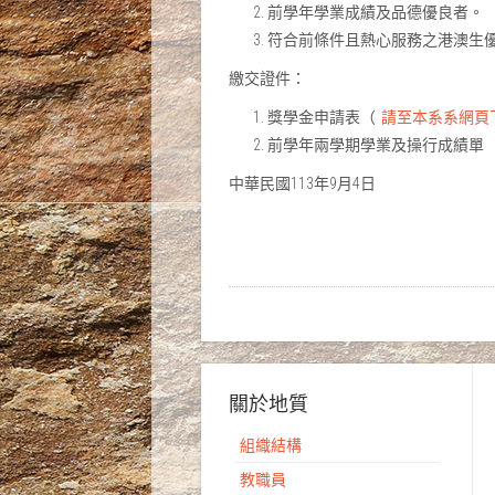
前學年學業成績及品德優良者。
符合前條件且熱心服務之港澳生
繳交證件：
獎學金申請表（
請至本系系網頁
前學年兩學期學業及操行成績單
中華民國113年9月4日
關於地質
組織結構
教職員