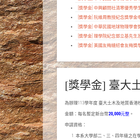
[獎學金] 中興顧問社清寒優秀
[獎學金] 阮維周教授紀念獎學
[獎學金] 中華民國地球物理學
[獎學金] 理學院紀念鄧立基先
[獎學金] 美國友梅縫紉會友梅
[獎學金] 臺
為辦理113學年度 臺大土木及地質香
金額：每名暫定新台幣
20,000
元整
。
申請資格：
本系大學部二、三、四年級之在