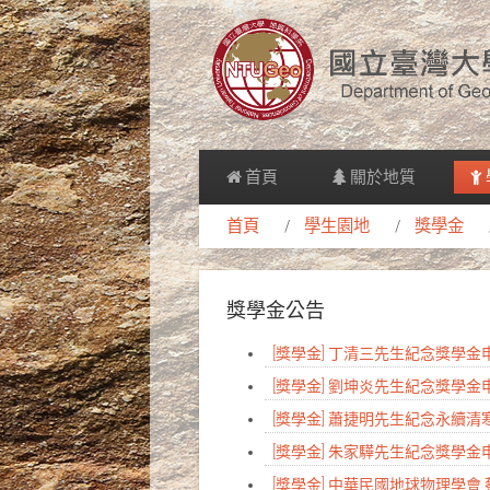
首頁
關於地質
首頁
學生園地
獎學金
獎學金公告
[獎學金] 丁清三先生紀念獎學
[獎學金] 劉坤炎先生紀念獎學
[獎學金] 蕭捷明先生紀念永續
[獎學金] 朱家驊先生紀念獎學
[獎學金] 中華民國地球物理學會