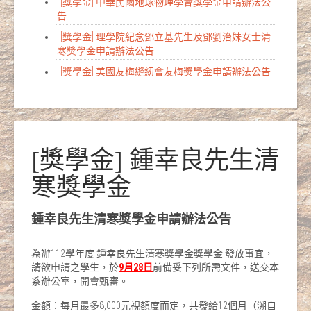
[獎學金] 中華民國地球物理學會獎學金申請辦法公
告
[獎學金] 理學院紀念鄧立基先生及鄧劉治妹女士清
寒獎學金申請辦法公告
[獎學金] 美國友梅縫紉會友梅獎學金申請辦法公告
[獎學金] 鍾幸良先生清
寒獎學金
鍾幸良先生清寒獎學金
申請辦法公告
為辦112學年度 鍾幸良先生清寒獎學金獎學金 發放事宜，
請欲申請之學生，於
9
月
28
日
前備妥下列所需文件，送交本
系辦公室，開會甄審。
金額：每月最多8,000元視額度而定，共發給12個月（溯自