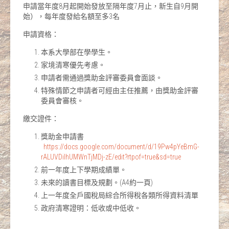
申請當年度8月起開始發放至隔年度7月止，新生自9月開
始），每年度發給名額至多3名
申請資格：
本系大學部在學學生。
家境清寒優先考慮。
申請者需通過獎助金評審委員會面談。
特殊情節之申請者可經由主任推薦，由獎助金評審
委員會審核。
繳交證件：
獎助金申請書
https://docs.google.com/document/d/19Pw4pYeBmG-
rALUVDiIhUMWnTjMDj-zE/edit?rtpof=true&sd=true
前一年度上下學期成績單。
未來的讀書目標及規劃。(A4約一頁)
上一年度全戶國稅局綜合所得稅各類所得資料清單
政府清寒證明：低收或中低收。