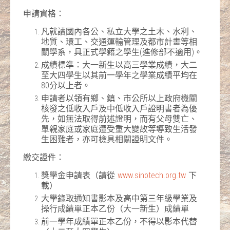
申請資格：
凡就讀國內各公、私立大學之土木、水利、
地質、環工、交通運輸管理及都市計畫等相
關學系，具正式學籍之學生(進修部不適用)。
成績標準：大一新生以高三學業成績，大二
至大四學生以其前一學年之學業成績平均在
80分以上者。
申請者以領有鄉、鎮、市公所以上政府機關
核發之低收入戶及中低收入戶證明書者為優
先，如無法取得前述證明，而有父母雙亡、
單親家庭或家庭遭受重大變故等導致生活發
生困難者，亦可檢具相關證明文件。
繳交證件：
獎學金申請表（請從
www.sinotech.org.tw
下
載）
大學錄取通知書影本及高中第三年級學業及
操行成績單正本乙份（大一新生）成績單
前一學年成績單正本乙份，不得以影本代替