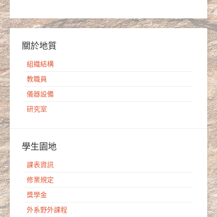
關於地質
組織結構
教職員
儀器設備
研究室
學生園地
課表資訊
修業規定
獎學金
外系野外課程