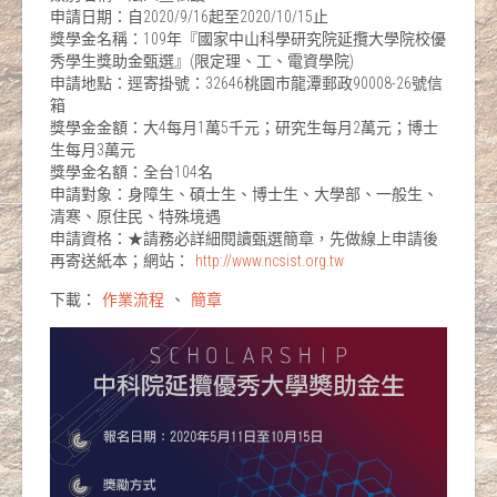
申請日期：自2020/9/16起至2020/10/15止
獎學金名稱：109年『國家中山科學研究院延攬大學院校優
秀學生獎助金甄選』(限定理、工、電資學院)
申請地點：逕寄掛號：32646桃園市龍潭郵政90008-26號信
箱
獎學金金額：大4每月1萬5千元；研究生每月2萬元；博士
生每月3萬元
獎學金名額：全台104名
申請對象：身障生、碩士生、博士生、大學部、一般生、
清寒、原住民、特殊境遇
申請資格：★請務必詳細閱讀甄選簡章，先做線上申請後
再寄送紙本；網站：
http://www.ncsist.org.tw
下載：
作業流程
、
簡章