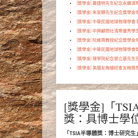
[獎學金] 蕭捷明先生紀念永續
[獎學金] 朱家驊先生紀念獎學
[獎學金] 中華民國地球物理學會
[獎學金] 中興顧問社清寒優秀
[獎學金] 阮維周教授紀念獎學
[獎學金] 中華民國地球物理學
[獎學金] 理學院紀念鄧立基先
[獎學金] 美國友梅縫紉會友梅
[獎學金]「T
獎：具博士學
「TSIA半導體獎：博士研究