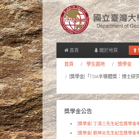
首頁
關於地質
首頁
學生園地
獎學金
[獎學金]「TSIA半導體獎：博
獎學金公告
[獎學金] 丁清三先生紀念獎學
[獎學金] 劉坤炎先生紀念獎學