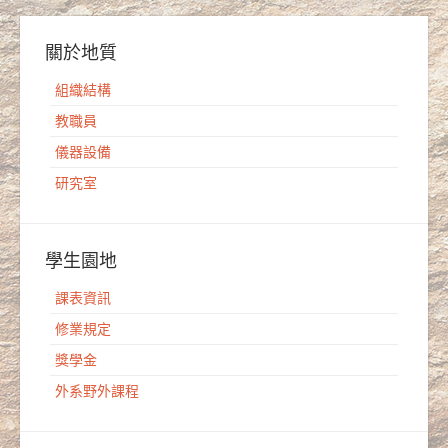
關於地質
組織結構
教職員
儀器設備
研究室
學生園地
課表資訊
修業規定
獎學金
外系野外課程