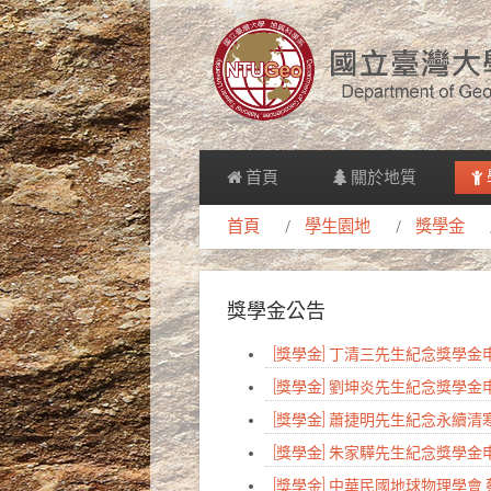
首頁
關於地質
首頁
學生園地
獎學金
獎學金公告
[獎學金] 丁清三先生紀念獎學
[獎學金] 劉坤炎先生紀念獎學
[獎學金] 蕭捷明先生紀念永續
[獎學金] 朱家驊先生紀念獎學
[獎學金] 中華民國地球物理學會