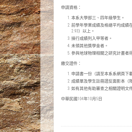
申請資格：
本系大學部三、四年級學生。
前學年學業成績及格總平均成績在7
2.93）以上。
操行成績列入甲等者。
未領其他獎學金者。
參與地球物理相關之研究計畫者
繳交證件：
申請書一份（請至本系系網頁下
成績單及學生註冊證反面影本（
如有其他有助審查之相關證明文
中華民國104年10月5日