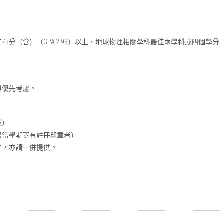
5分（含）（GPA 2.93）以上，地球物理相關學科最佳兩學科或四個學分
得優先考慮。
載）
限當學期蓋有註冊印章者）
件，亦請一併提供。