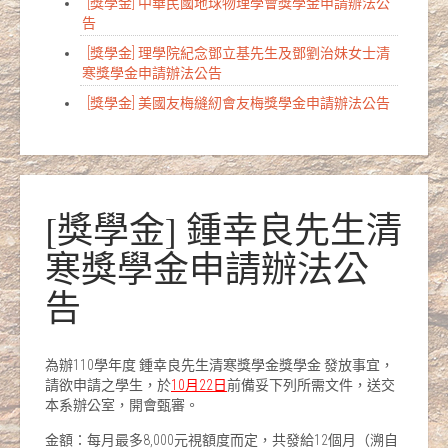
[獎學金] 中華民國地球物理學會獎學金申請辦法公
告
[獎學金] 理學院紀念鄧立基先生及鄧劉治妹女士清
寒獎學金申請辦法公告
[獎學金] 美國友梅縫紉會友梅獎學金申請辦法公告
[獎學金] 鍾幸良先生清
寒獎學金申請辦法公
告
為辦110學年度 鍾幸良先生清寒獎學金獎學金 發放事宜，
請欲申請之學生，於
10
月
22
日
前備妥下列所需文件，送交
本系辦公室，開會甄審。
金額：每月最多8,000元視額度而定，共發給12個月（溯自