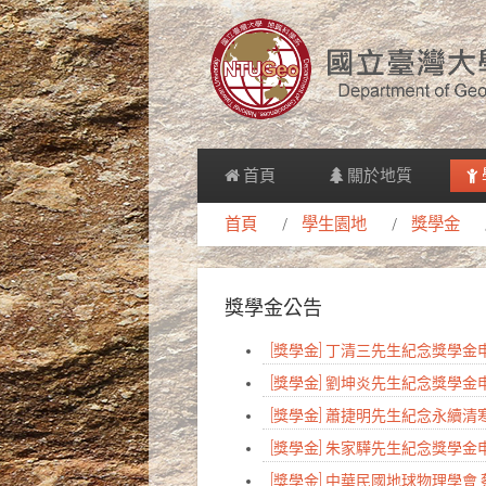
首頁
關於地質
首頁
學生園地
獎學金
獎學金公告
[獎學金] 丁清三先生紀念獎學
[獎學金] 劉坤炎先生紀念獎學
[獎學金] 蕭捷明先生紀念永續
[獎學金] 朱家驊先生紀念獎學
[獎學金] 中華民國地球物理學會