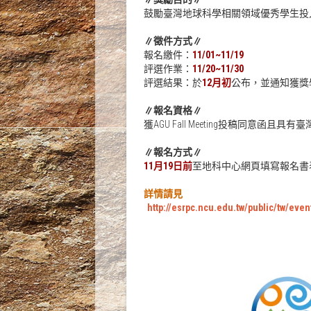
鼓勵臺灣地球科學相關領域優秀學生投
∥徵件方式∥
報名繳件：
11/01~11/19
評選作業：
11/20~11/30
評選結果：於
12月初
公布，並通知獲獎
∥報名資格∥
獲AGU Fall Meeting投稿同意函且
∥報名方式∥
11月19日前
至地科中心網頁填寫報名書
詳情請見
http://esrpc.ncu.edu.tw/public/tw/even