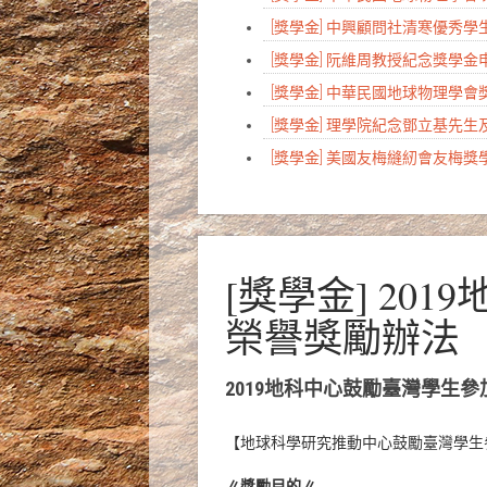
[獎學金] 中興顧問社清寒優秀
[獎學金] 阮維周教授紀念獎學
[獎學金] 中華民國地球物理學
[獎學金] 理學院紀念鄧立基先
[獎學金] 美國友梅縫紉會友梅
[獎學金] 2
榮譽獎勵辦法
2019地科中心鼓勵臺灣學生
【地球科學研究推動中心鼓勵臺灣學生
∥獎勵目的∥