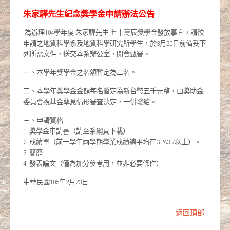
朱家驊先生紀念獎學金申請辦法公告
為辦理104學年度 朱家驊先生 七十壽辰獎學金發放事宜，請欲
申請之地質科學系及地質科學研究所學生，於3月20日前備妥下
列所需文件，送交本系辦公室，開會甄審。
一、本學年獎學金之名額暫定為二名。
二、本學年獎學金金額每名暫定為新台幣五千元整，由獎助金
委員會視基金孳息情形審查決定，一併發給。
三、申請資格
1. 獎學金申請書（請至系網頁下載）
2. 成績單（前一學年兩學期學業成績總平均在GPA3.7以上）。
3. 簡歷
4. 發表論文（僅為加分參考用，並非必要條件）
中華民國105年2月23日
返回頂部