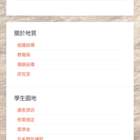
關於地質
組織結構
教職員
儀器設備
研究室
學生園地
課表資訊
修業規定
獎學金
外系野外課程