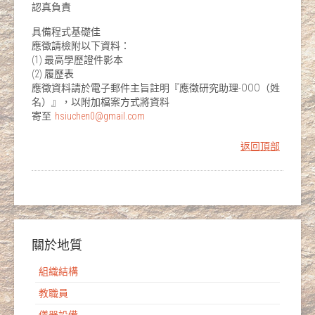
認真負責
具備程式基礎佳
應徵請檢附以下資料：
(1) 最高學歷證件影本
(2) 履歷表
應徵資料請於電子郵件主旨註明『應徵研究助理-OOO（姓
名）』，以附加檔案方式將資料
寄至
hsiuchen0@gmail.com
返回頂部
關於地質
組織結構
教職員