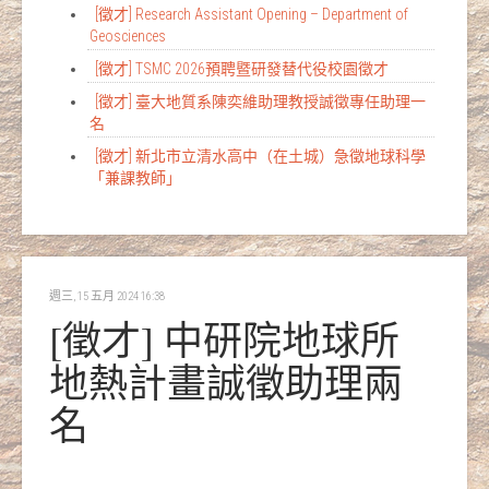
[徵才] Research Assistant Opening – Department of
Geosciences
[徵才] TSMC 2026預聘暨研發替代役校園徵才
[徵才] 臺大地質系陳奕維助理教授誠徵專任助理一
名
[徵才] 新北市立清水高中（在土城）急徵地球科學
「兼課教師」
週三, 15 五月 2024 16:38
[徵才] 中研院地球所
地熱計畫誠徵助理兩
名