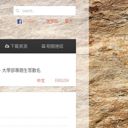
NTUGeo
理學院
臺大
下載資源
相關連結
生、大學部專題生等數名
中文
ENGLISH