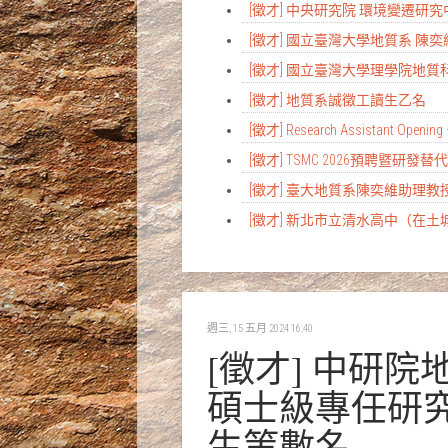
[徵才] 中央研究院 環境變遷
[徵才] 國立臺灣大學地質系 陳
[徵才] 國立臺灣大學理學院地
[徵才] 地質系誠徵工讀生乙名
[徵才] Research Assistant Opening 
[徵才] TSMC 2026預聘暨研發
[徵才] 臺大地質系陳奕維助理
[徵才] 新北市立清水高中（在
週三, 15 五月 2024 16:40
[徵才] 中研
碩士級專任研
生等數名