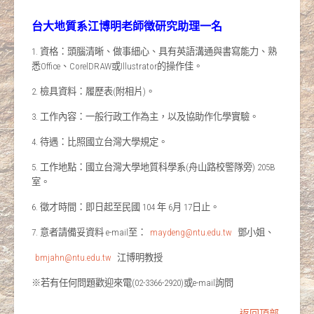
台大地質系江博明老師徴研究助理一名
1. 資格：頭腦清晰、做事細心、具有英語溝通與書寫能力、熟
悉Office、CorelDRAW或Illustrator的操作佳。
2. 檢具資料：履歷表(附相片)。
3. 工作內容：一般行政工作為主，以及協助作化學實驗。
4. 待遇：比照國立台灣大學規定。
5. 工作地點：國立台灣大學地質科學系(舟山路校警隊旁) 205B
室。
6. 徵才時間：即日起至民國 104 年 6月 17日止。
7. 意者請備妥資料 e-mail至：
maydeng@ntu.edu.tw
鄧小姐、
bmjahn@ntu.edu.tw
江博明教授
※若有任何問題歡迎來電(02-3366-2920)或e-mail詢問
返回頂部