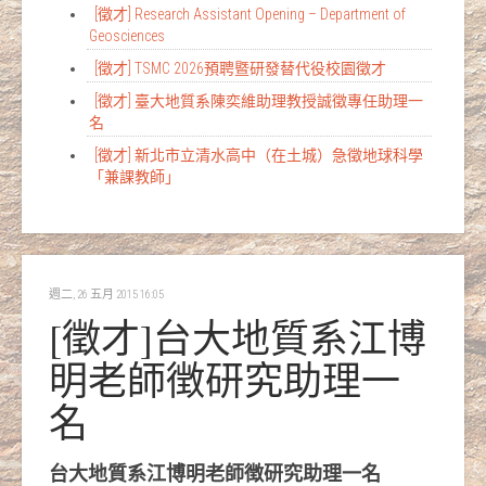
[徵才] Research Assistant Opening – Department of
Geosciences
[徵才] TSMC 2026預聘暨研發替代役校園徵才
[徵才] 臺大地質系陳奕維助理教授誠徵專任助理一
名
[徵才] 新北市立清水高中（在土城）急徵地球科學
「兼課教師」
週二, 26 五月 2015 16:05
[徵才]台大地質系江博
明老師徴研究助理一
名
台大地質系江博明老師徴研究助理一名