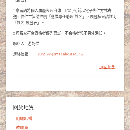
【備註】
1.意者請將個人履歷表及自傳，6/30(五)前以電子郵件方式寄
送，信件主旨請註明「應徵專任助理_姓名」，履歷檔案請註明
「姓名_履歷表」。
2.經審查符合資格者優先面試，不合格者恕不另外通知。
聯絡人 游能悌
連絡信箱
yunt1999@mail.nhcue.edu.tw
返回頂部
關於地質
組織結構
教職員