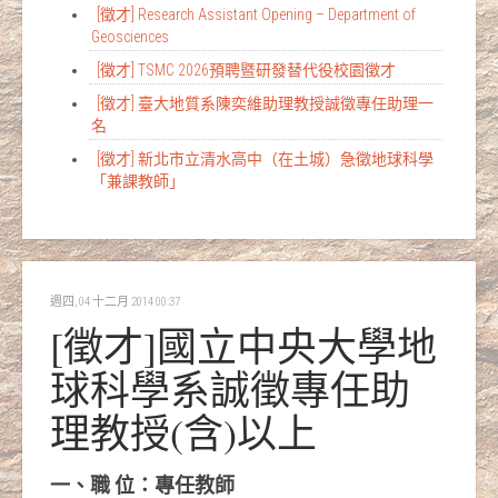
[徵才] Research Assistant Opening – Department of
Geosciences
[徵才] TSMC 2026預聘暨研發替代役校園徵才
[徵才] 臺大地質系陳奕維助理教授誠徵專任助理一
名
[徵才] 新北市立清水高中（在土城）急徵地球科學
「兼課教師」
週四, 04 十二月 2014 00:37
[徵才]國立中央大學地
球科學系誠徵專任助
理教授(含)以上
一、職 位：專任教師