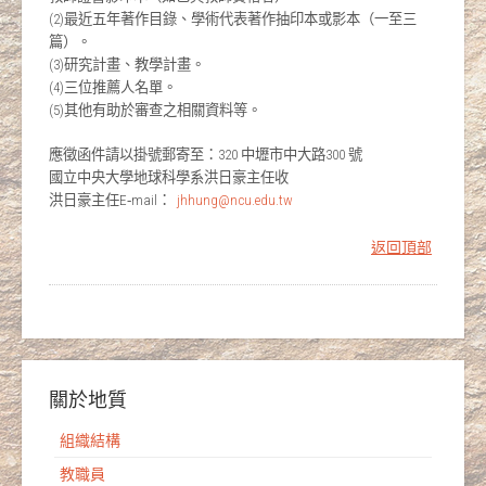
(2)最近五年著作目錄、學術代表著作抽印本或影本（一至三
篇）。
(3)研究計畫、教學計畫。
(4)三位推薦人名單。
(5)其他有助於審查之相關資料等。
應徵函件請以掛號郵寄至：320 中壢市中大路300 號
國立中央大學地球科學系洪日豪主任收
洪日豪主任E‐mail：
jhhung@ncu.edu.tw
返回頂部
關於地質
組織結構
教職員