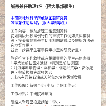
誠徵兼任助理1名（限大學部學生）
中研院地球科學所戚務正副研究員
誠徵兼任助理1名（限大學部學生）
工作內容：協助處理三維震測資料
初始階段比較是例行性的重複工作例如資料複製
等，接著會培訓學生使用相關軟體以及解析方法研
究地質作用，
並進一步讓學生著手從事小型的研究計畫。
歡迎符合下列敘述或有相關興趣的學生來信應徵：
1.畢業後前往國外進修（特別是前往德國）
2.對海洋地球物理、沉積學、構造地質學、影像處
理、數值模擬等感興趣者
3.未來有意往石油或天然氣水合物領域發展
工作時間：每週至少8小時（1個工作天）
工作地點：中研院地球所
聯絡人暨履歷投遞請洽：李小