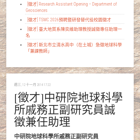
[徵才] Research Assistant Opening – Department of
Geosciences
[徵才] TSMC 2026預聘暨研發替代役校園徵才
[徵才] 臺大地質系陳奕維助理教授誠徵專任助理一
名
[徵才] 新北市立清水高中（在土城）急徵地球科學
「兼課教師」
週三, 12 十一月 2014 17:22
[徵才]中研院地球科學
所戚務正副研究員誠
徵兼任助理
中研院地球科學所戚務正副研究員