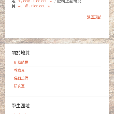
姐
siylee@sinica.edu.tw
/ 戚務正副研究
員
wchi@sinica.edu.tw
返回頂部
關於地質
組織結構
教職員
儀器設備
研究室
學生園地