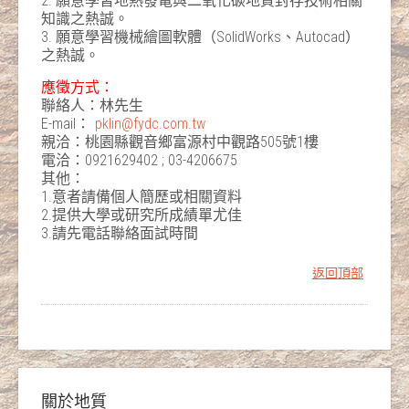
2. 願意學習地熱發電與二氧化碳地質封存技術相關
知識之熱誠。
3. 願意學習機械繪圖軟體（SolidWorks、Autocad）
之熱誠。
應徵方式
：
聯絡人：林先生
E-mail：
pklin@fydc.com.tw
親洽：桃園縣觀音鄉富源村中觀路505號1樓
電洽：0921629402 ; 03-4206675
其他：
1.意者請備個人簡歷或相關資料
2.提供大學或研究所成績單尤佳
3.請先電話聯絡面試時間
返回頂部
關於地質