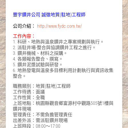
豐宇鑽井公司 誠徵地質(駐地)工程師
公司介紹：
http://www.fydc.com.tw/
工作內容：
1. 科研、地熱與溫泉鑽井之專案規劃與執行。
2. 派駐井場-整合與協調鑽井工程之進行。
3. 鑽井機械、材料之採購。
4. 各類報告整合、撰寫。
5. 鑽井泥漿試驗與研發。
6. 地熱發電與溫泉多目標利用計劃執行與資訊收集
整合。
職務類別：地質(駐地)工程師
工作待遇
：
面議
工作性質：全職
上班地點：桃園縣觀音鄉富源村中觀路505號1樓與
鑽井現場
管理責任：不需負擔管理責任
出差外派：需派駐鑽井現場
上班時段：08:00～17:00