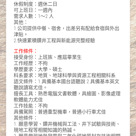
休假制度：週休二日
可上班日：一週內
需求人數：1～2 人
其他：
1.公司提供中餐、宿舍，出差另有配給食宿與外出
津貼。
2.快速累積鑽井工程與新能源完整經驗
工作條件
：
接受身份：上班族、應屆畢業生
工作經歷：不拘
學歷要求：大學、碩士
科系要求：地質、地球科學與資源工程相關科系
語文條件：1.具備基本國台語聽說 2.具備基本英文
聽說讀寫尤佳。
擅長工具：熟悉電腦文書軟體，具繪圖、影像處理
軟體能力尤佳
工作技能：不拘
具備駕照：普通重型機車，普通小行車尤佳
其他條件：
1. 願意學習、鑽井機械與工法、井下試驗與技術、
現地工程等相關
知識的熱誠。