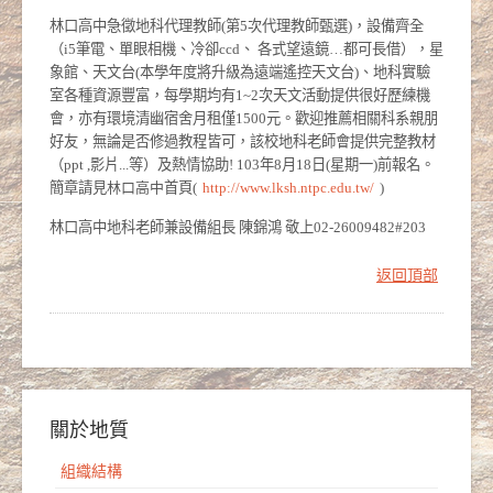
林口高中急徵地科代理教師(第5次代理教師甄選)，設備齊全
（i5筆電、單眼相機、冷卻ccd、 各式望遠鏡…都可長借），星
象館、天文台(本學年度將升級為遠端遙控天文台)、地科實驗
室各種資源豐富，每學期均有1~2次天文活動提供很好歷練機
會，亦有環境清幽宿舍月租僅1500元。歡迎推薦相關科系親朋
好友，無論是否修過教程皆可，該校地科老師會提供完整教材
（ppt ,影片...等）及熱情協助! 103年8月18日(星期一)前報名。
簡章請見
林口高中
首頁(
http://www.lksh.ntpc.edu.tw/
)
林口高中地科老師兼設備組長 陳錦鴻 敬上02-26009482#203
返回頂部
關於地質
組織結構