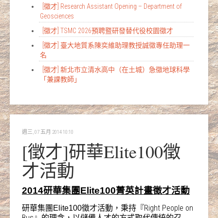
[徵才] Research Assistant Opening – Department of
Geosciences
[徵才] TSMC 2026預聘暨研發替代役校園徵才
[徵才] 臺大地質系陳奕維助理教授誠徵專任助理一
名
[徵才] 新北市立清水高中（在土城）急徵地球科學
「兼課教師」
週三, 07 五月 2014 10:10
[徵才]研華Elite100徵
才活動
2014
研華集團Elite100菁英計畫徵才活動
Right People on
研華集團Elite100徵才活動，秉持『
Bus
』的理念，以儲備人才的方式取代傳統的召