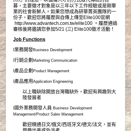
募，主要徵才對象是以三年以下工作經驗或是剛畢
業的社會新鮮人。如果您想成為研華菁英團隊的一
份子，歡迎您將履歷與自傳
上傳至Elite100官網
http://www.advantech.com.tw/elite100
。履歷通過
審核後將邀請您參加5/21 (三) Elite100徵才活動！
Job Functions
l
業務開發
Business Development
l
行銷企劃
Marketing Communication
l
產品企劃
Product Management
l
產品應用
Application Engineering
以上職缺除開放台灣職缺外，歡迎有興趣到大
陸發展者
l
國外業務開發人員
Business Development
Management/Product Sales Management
歡迎精通日文/俄文/西班牙文/德文/法文，並有
興趣出差或外派者