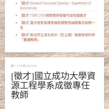
[徵才] Research Assistant Opening – Department of
Geosciences
[徵才] TSMC 2026預聘暨研發替代役校園徵才
[徵才] 臺大地質系陳奕維助理教授誠徵專任助理一
名
[徵才] 新北市立清水高中（在土城）急徵地球科學
「兼課教師」
週一, 15 十月 2018 15:50
[徵才]國立成功大學資
源工程學系成徵專任
教師