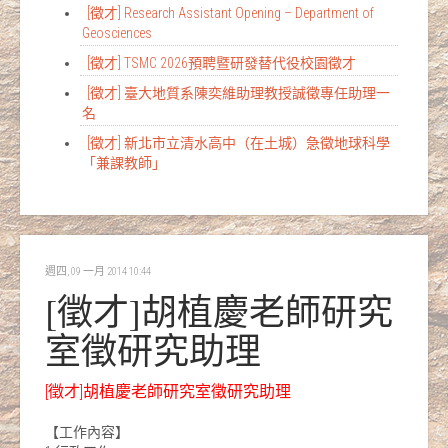
[徵才] Research Assistant Opening – Department of
Geosciences
[徵才] TSMC 2026預聘暨研發替代役校園徵才
[徵才] 臺大地質系陳奕維助理教授誠徵專任助理一
名
[徵才] 新北市立清水高中（在土城）急徵地球科學
「兼課教師」
週四, 09 一月 2014 10:44
[徵才]胡植慶老師研究
室徵研究助理
[徵才]胡植慶老師研究室徵研究助理
【工作內容】