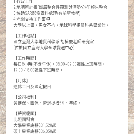
1.行政工作
2.地調所計畫"斷層整合性觀測與潛勢分析"報告整合
3.協助SAR影像資料處理(有前輩教學)
4.老闆交待工作事項
大學以上畢，男女不拘。地球科學相關科系畢業佳。
【工作地點】
國立臺灣大學地質科學系 胡植慶老師研究室
(位於國立臺灣大學全球變遷中心)
【工作時間】
每日8小時(不含午休)，08:00~09:00彈性上班時間，
17:00~18:00彈性下班時間。
【月休】
週休二日及國定假日
【公司福利】
勞健保、團保、勞退提撥6%、年終。
【薪資範圍】
比照國科會
大學畢業底薪$31,520起
碩士畢業底薪$36,050起