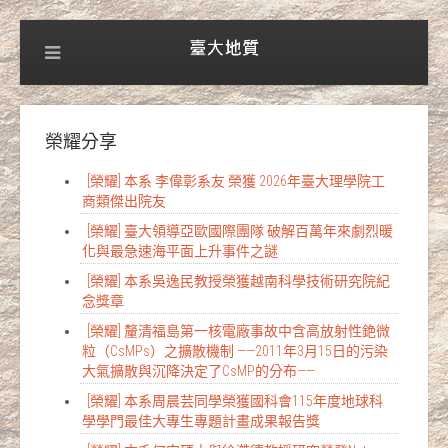
榮耀分享
[榮耀] 本系 李偉彰系友 榮獲 2026年臺大理學院工
商類傑出院友
[榮耀] 臺大領導亞歐國際團隊 破解百萬年來劇烈暖
化與最急速海平面上升事件之謎
[榮耀] 本系吳逸民教授榮獲越南科學技術研究院紀
念獎章
[榮耀] 釐清福島第一核電廠事故中含高放射性銫微
粒（CsMPs）之擴散機制 ——2011年3月15日的污染
大氣擴散與沉降決定了CsMP的分布——
[榮耀] 本系周晨芸同學榮獲國科會115年度地球科
學學門最佳大專生專題計畫成果報告獎