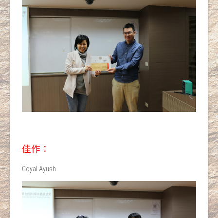
佳作：
Goyal Ayush