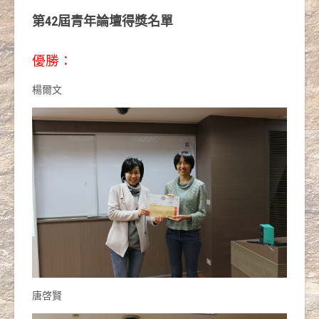
第42屆青年論壇得獎名單
優勝：
楊爾文
唐啓賢