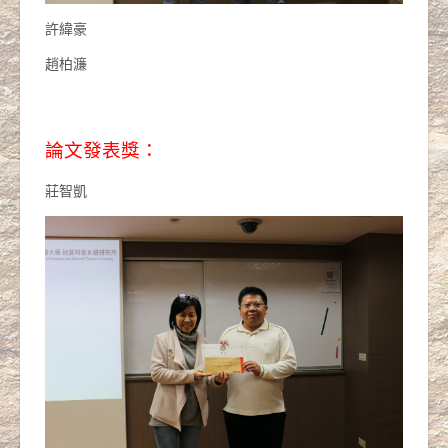
許緯豪
趙柏濂
論文發表獎：
莊智凱