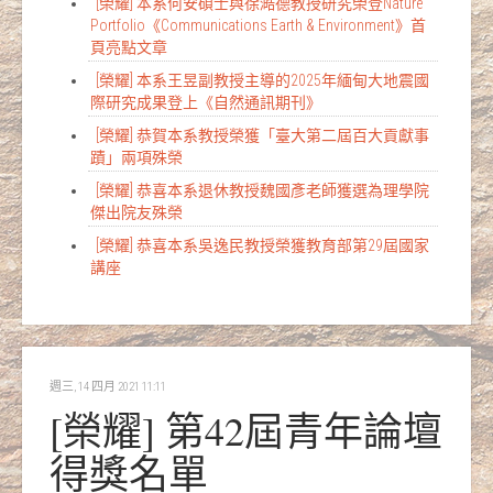
[榮耀] 本系何安碩士與徐澔德教授研究榮登Nature
Portfolio《Communications Earth & Environment》首
頁亮點文章
[榮耀] 本系王昱副教授主導的2025年緬甸大地震國
際研究成果登上《自然通訊期刊》
[榮耀] 恭賀本系教授榮獲「臺大第二屆百大貢獻事
蹟」兩項殊榮
[榮耀] 恭喜本系退休教授魏國彥老師獲選為理學院
傑出院友殊榮
[榮耀] 恭喜本系吳逸民教授榮獲教育部第29屆國家
講座
週三, 14 四月 2021 11:11
[榮耀] 第42屆青年論壇
得獎名單