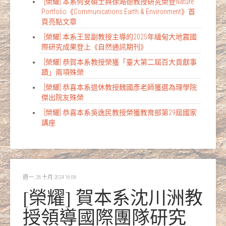
[榮耀] 本系何安碩士與徐澔德教授研究榮登Nature
Portfolio《Communications Earth & Environment》首
頁亮點文章
[榮耀] 本系王昱副教授主導的2025年緬甸大地震國
際研究成果登上《自然通訊期刊》
[榮耀] 恭賀本系教授榮獲「臺大第二屆百大貢獻事
蹟」兩項殊榮
[榮耀] 恭喜本系退休教授魏國彥老師獲選為理學院
傑出院友殊榮
[榮耀] 恭喜本系吳逸民教授榮獲教育部第29屆國家
講座
週一, 28 十月 2024 16:08
[榮耀] 賀本系沈川洲教
授領導國際團隊研究