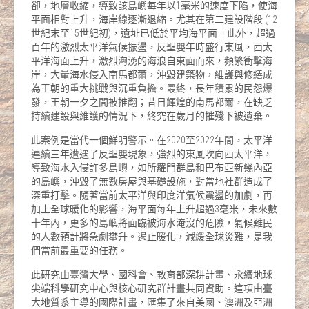
卻，地層收縮，導致該島嶼每年以1毫米的速度下陷，使海
平面相對上升，海岸線逐漸退縮。尤其在第二建設階段 (12
世紀末至15世紀初)，遺址已低於平均海平面。此外，超過
百年的激烈太平洋氣候振盪，反聖嬰年時盛行東風，西太
平洋海面上升，激烈洶湧的海浪自東面而來，頻繁衝擊海
岸，大量海水侵入南馬都爾，沖毀建築物，維護與修繕成
為王朝的重大挑戰與沉重負擔。最終，長年積累的民怨爆
發，王朝一夕之間被推翻；昔日輝煌的南馬都爾，在缺乏
持續建設與維護的情況下，終究在歲月的摧殘下被遺棄。
此案例是當代一個鮮明警示。在2020至2022年間，太平洋
連續三年遭遇了反聖嬰現象，強烈的東風吹向西太平洋，
導致海水入侵許多島嶼，如所羅門群島和巴布亞新幾內亞
的島嶼，沖毀了無數房屋與基礎設施，對當地社群造成了
深重打擊。隨著當前太平洋與印度洋氣候震盪的加劇，再
加上全球暖化的影響，海平面每年上升超過3毫米，未來數
十年內，更多的島嶼將面臨被海水淹沒的危險，氣候難民
的人數預計將急劇攀升。遏止暖化，減緩全球災難，是我
們當前最重要的任務。
此研究由臺灣大學、國科會、教育部深耕計畫、永續地球
尖端科學研究中心與核心研究群計畫共同資助。這項由臺
大地質系主導的國際計畫，匯集了來自美國、澳洲及亞洲