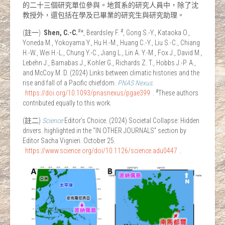
的二十三個研究單位參與。地質系的研究人員中，除了沈
教授外，還包括在學及已畢業的研究生與研究助理。
#
#
(註一)
Shen, C.-C.
*, Beardsley F.
, Gong S.-Y., Kataoka O.,
Yoneda M., Yokoyama Y., Hu H.-M., Huang C.-Y., Liu S.-C., Chiang
H.-W., Wei H.-L., Chung Y.-C., Jiang L., Lin A. Y.-M., Fox J., David M.,
Lebehn J., Barnabas J., Kohler G., Richards Z. T., Hobbs J.-P. A.,
and McCoy M. D. (2024) Links between climatic histories and the
rise and fall of a Pacific chiefdom.
PNAS Nexus
.
#
https://doi.org/10.1093/pnasnexus/pgae399
.
These authors
contributed equally to this work.
(註二)
Science
Editor’s Choice. (2024) Societal Collapse: Hidden
drivers. highlighted in the “IN OTHER JOURNALS” section by
Editor Sacha Vignieri. October 25.
https://www.science.org/doi/10.1126/science.adu0447
.