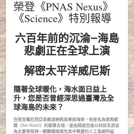
榮登《PNAS Nexus》
《Science》特別報導
六百年前的沉淪—海島
悲劇正在全球上演
解密太平洋威尼斯
隨著
全球暖化
，海水面日益上
升，您是否曾經深思過臺灣及全
球海島的未來？
在密克羅尼西亞首都波納佩島東部海岸，有座名為南馬都
爾（Nan Madol）的廢棄古城，是由超過百座以柱狀玄武岩
為主要骨架與一顆顆珊瑚填充其中興建的人工島嶼所組