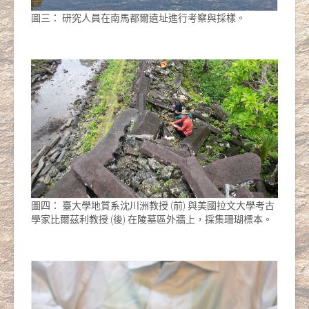
圖三： 研究人員在南馬都爾遺址進行考察與採樣。
圖四： 臺大學地質系沈川洲教授 (前) 與美國拉文大學考古
學家比爾茲利教授 (後) 在陵墓區外牆上，採集珊瑚標本。