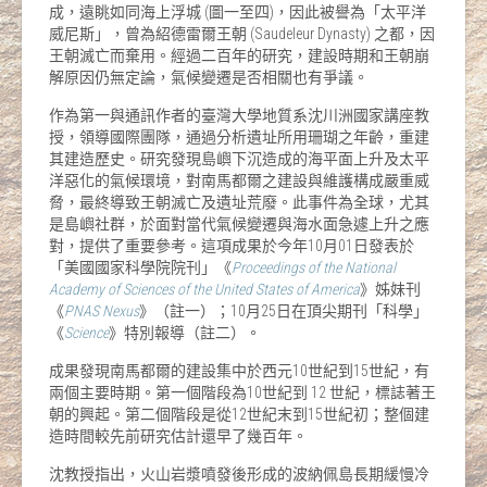
成，遠眺如同海上浮城 (圖一至四)，因此被譽為「太平洋
威尼斯」，曾為紹德雷爾王朝 (Saudeleur Dynasty) 之都，因
王朝滅亡而棄用。經過二百年的研究，建設時期和王朝崩
解原因仍無定論，氣候變遷是否相關也有爭議。
作為第一與通訊作者的臺灣大學地質系沈川洲國家講座教
授，領導國際團隊，通過分析遺址所用珊瑚之年齡，重建
其建造歷史。研究發現島嶼下沉造成的海平面上升及太平
洋惡化的氣候環境，對南馬都爾之建設與維護構成嚴重威
脅，最終導致王朝滅亡及遺址荒廢。此事件為全球，尤其
是島嶼社群，於面對當代氣候變遷與海水面急遽上升之應
對，提供了重要參考。這項成果於今年10月01日發表於
「美國國家科學院院刊」《
Proceedings of the National
Academy of Sciences of the United States of America
》姊妹刊
《
PNAS Nexus
》（註一）；10月25日在頂尖期刊「科學」
《
Science
》特別報導（註二）。
成果發現南馬都爾的建設集中於西元10世紀到15世紀，有
兩個主要時期。第一個階段為10世紀到 12 世紀，標誌著王
朝的興起。第二個階段是從12世紀末到15世紀初；整個建
造時間較先前研究估計還早了幾百年。
沈教授指出，火山岩漿噴發後形成的波納佩島長期緩慢冷