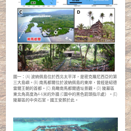
圖一：(A) 波納佩島位於西北太平洋，是密克羅尼西亞的第
三大島嶼。(B) 南馬都爾位於波納佩島的東岸，曾經是紹德
雷爾王朝的首都。(C) 鳥瞰南馬都爾遺址景觀。(D) 陵墓區
東北角高度為4-6米的外牆 (C圖中的黑色箭頭指示處）。(E)
陵墓區的中央石室，國王安葬於此。