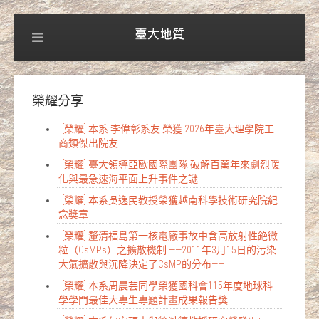
榮耀分享
[榮耀] 本系 李偉彰系友 榮獲 2026年臺大理學院工
商類傑出院友
[榮耀] 臺大領導亞歐國際團隊 破解百萬年來劇烈暖
化與最急速海平面上升事件之謎
[榮耀] 本系吳逸民教授榮獲越南科學技術研究院紀
念獎章
[榮耀] 釐清福島第一核電廠事故中含高放射性銫微
粒（CsMPs）之擴散機制 ——2011年3月15日的污染
大氣擴散與沉降決定了CsMP的分布——
[榮耀] 本系周晨芸同學榮獲國科會115年度地球科
學學門最佳大專生專題計畫成果報告獎