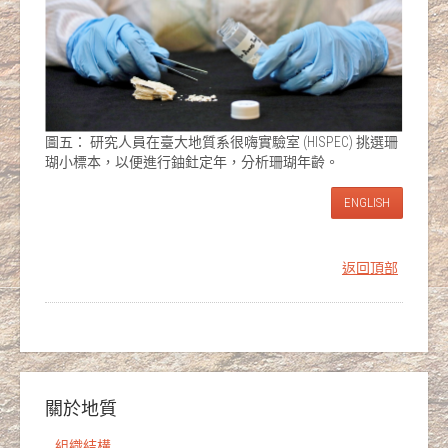
圖五： 研究人員在臺大地質系很嗨實驗室 (HISPEC) 挑選珊
瑚小標本，以便進行鈾釷定年，分析珊瑚年齡。
ENGLISH
返回頂部
關於地質
組織結構