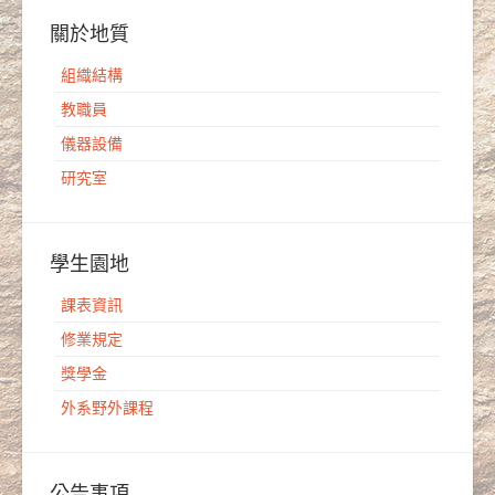
關於地質
組織結構
教職員
儀器設備
研究室
學生園地
課表資訊
修業規定
獎學金
外系野外課程
公告事項