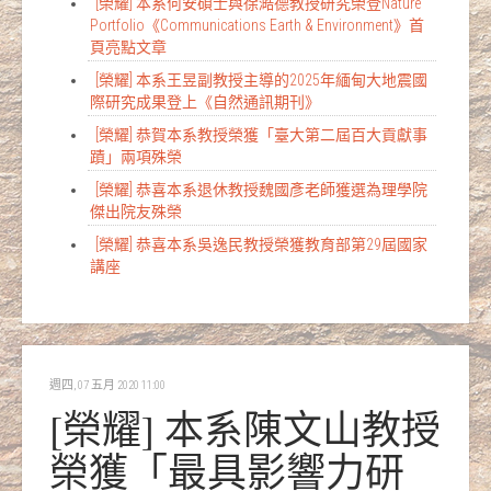
[榮耀] 本系何安碩士與徐澔德教授研究榮登Nature
Portfolio《Communications Earth & Environment》首
頁亮點文章
[榮耀] 本系王昱副教授主導的2025年緬甸大地震國
際研究成果登上《自然通訊期刊》
[榮耀] 恭賀本系教授榮獲「臺大第二屆百大貢獻事
蹟」兩項殊榮
[榮耀] 恭喜本系退休教授魏國彥老師獲選為理學院
傑出院友殊榮
[榮耀] 恭喜本系吳逸民教授榮獲教育部第29屆國家
講座
週四, 07 五月 2020 11:00
[榮耀] 本系陳文山教授
榮獲「最具影響力研