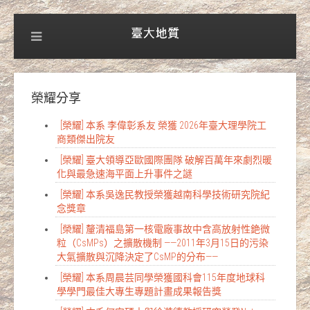
榮耀分享
[榮耀] 本系 李偉彰系友 榮獲 2026年臺大理學院工
商類傑出院友
[榮耀] 臺大領導亞歐國際團隊 破解百萬年來劇烈暖
化與最急速海平面上升事件之謎
[榮耀] 本系吳逸民教授榮獲越南科學技術研究院紀
念獎章
[榮耀] 釐清福島第一核電廠事故中含高放射性銫微
粒（CsMPs）之擴散機制 ——2011年3月15日的污染
大氣擴散與沉降決定了CsMP的分布——
[榮耀] 本系周晨芸同學榮獲國科會115年度地球科
學學門最佳大專生專題計畫成果報告獎