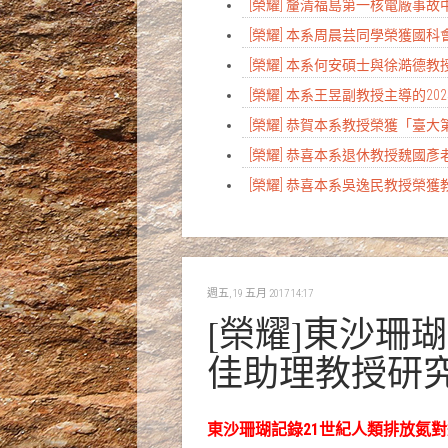
[榮耀] 釐清福島第一核電廠事故中
[榮耀] 本系周晨芸同學榮獲國
[榮耀] 本系何安碩士與徐澔德教授研究榮登Na
[榮耀] 本系王昱副教授主導的
[榮耀] 恭賀本系教授榮獲「臺
[榮耀] 恭喜本系退休教授魏國
[榮耀] 恭喜本系吳逸民教授榮獲
週五, 19 五月 2017 14:17
[榮耀]東沙珊
佳助理教授研究榮
東沙珊瑚記錄21世紀人類排放氮對遠