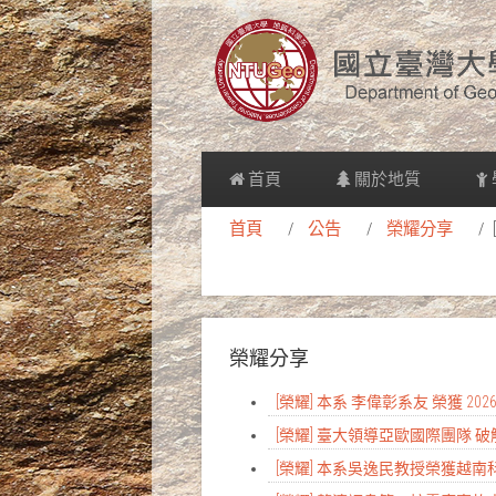
首頁
關於地質
首頁
公告
榮耀分享
榮耀分享
[榮耀] 本系 李偉彰系友 榮獲 
[榮耀] 臺大領導亞歐國際團隊
[榮耀] 本系吳逸民教授榮獲越