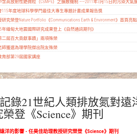
含高放射性銫微粒（CsMPs）之擴散機制 ——2011年3月15日的污染大氣
科會115年度地球科學學門最佳大專生專題計畫成果報告獎
ture Portfolio《Communications Earth & Environment》首頁
2025年緬甸大地震國際研究成果登上《自然通訊期刊》
大第二屆百大貢獻事蹟」兩項殊榮
彥老師獲選為理學院傑出院友殊榮
教育部第29屆國家講座
瑚記錄21世紀人類排放氮對遠洋
登《Science》期刊
洋的影響 - 任昊佳助理教授研究榮登《Science》期刊