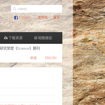
NTUGeo
理學院
臺大
下載資源
相關連結
究榮登《Science》期刊
中文
ENGLISH