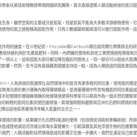
科學系任昊佳助理教授帶領跨國研究團隊，首次直接證實人類活動排放的氮已經
能生長，雖然空氣的主要成分是氮氣，但是氮氣不能為大多數浮游植物使用，它
物使用的氮之過程稱為固氮作用，只有少數細菌和藍綠藻可以進行固氮作用，這
的速度。在20世紀初，Fritz Haber和Carl Bosch兩位諾貝爾化學獎
sch反應很快被利用於生產氮肥料。同時，內燃機的使用和其他工業燃燒過程導致氧
了一倍以上，這些固氮大部分都沈降在臨近的陸地上，但一部分可以經由大氣傳
的影響，然而，至今沒有直接觀測證據支持這一點，因為人類造成的固氮會因為
的N15，人為排放的氮通常比自然環境中的氮含有更多輕的同位素，使用氮的穩
從南海北部的東沙環礁內取得珊瑚樣品，並測量珊瑚中所含有機氮的同位素組成。
其半封閉環形珊瑚礁環礁的地理環境使得科學家可以將其作為一個天然的實驗室
所含的較輕的氮同位素訊號迅速增強，其增強時間和趨勢與亞洲化石燃料燃燒的
氮沈降佔該地區表層海洋年輸入氮量的五分之一。
洋環境的影響，結果顯示化石燃料能源的使用（包括煤炭消耗和車輛排放）所排
次造成陸地湖泊河流或沿岸海水富營養化，引起藻類及其他浮游生物的迅速繁殖
示我們：人類活動對自然環境造成的影響正在進一步擴大，我們在滿足自己欲望