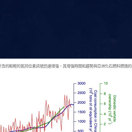
中所含的較輕的氮同位素訊號迅速增強，其增強時間和趨勢與亞洲化石燃料燃燒