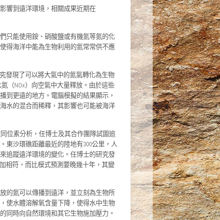
影響到遠洋環境，相關成果近期在
們只能使用銨、硝酸鹽或有機氮等氮的化
使得海洋中能為生物利用的氮常常供不應
得主的研究發現了可以將大氣中的氮氣轉化為生物
化氮（NOx）向空氣中大量釋放。由於這些
播到更遠的地方。電腦模擬的結果顯示，
海水的混合而稀釋，其影響也可能被海洋
定同位素分析，任博士及其合作團隊試圖追
東沙環礁距離最近的陸地有300公里，人
來追蹤遠洋環境的變化。任博士的研究發
增加相符，而比模式預測要晚幾十年，其變
放的氮可以傳播到遠洋，並立刻為生物所
，使水體溶解氧含量下降，使得水中生物
的同時向自然環境和其它生物施加壓力。