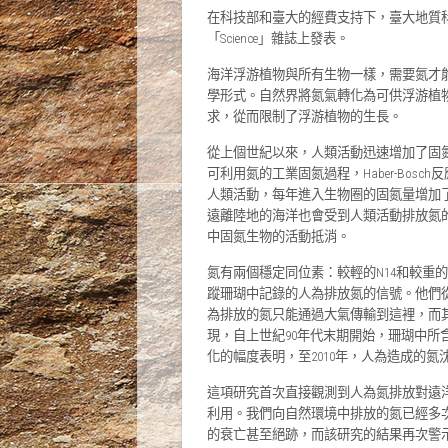
在科技部和臺大的經費支持下，臺大地質
「Science」雜誌上發表。
海洋浮游植物與所有生物一樣，需要氮才
學形式。自然界將氮氣轉化為可供浮游植
求，從而限制了浮游植物的生長。
從上個世紀以來，人類活動迅速增加了固氮作用
可利用氮的工業固氮過程，Haber-Bo
人類活動，每年進入生物圈的固氮量增加
遠離陸地的海洋也會受到人類活動排放氮
中固氮生物的活動抵消。
氮有兩個穩定同位素：較輕的N14和較重
蹤珊瑚中記錄的人為排放氮的信號。他們
為排放的氮只能通過大氣傳輸到這裡，而
現，自上世紀90年代末期開始，珊瑚中
化的幅度表明，至2010年，人為造成的
這項研究首次直接觀測到人為氮排放對遠
利用。我們向自然環境中排放的氮已經多
的衰亡甚至絕跡，而該研究的結果再次警