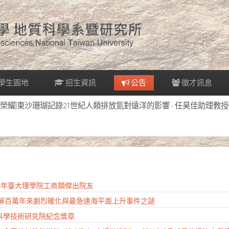
學生園地
招生資訊
公告
徵才訊息
[榮耀]東沙珊瑚記錄21世紀人類排放氮對遠洋的影響 - 任昊佳助理教授研
2026年臺大理學院工商類傑出院友
 破解百萬年來劇烈暖化與最急速海平面上升事件之謎
南科學技術研究院紀念獎章