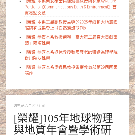
[榮耀] 本系何安碩士與徐澔德教授研究榮登Nature
Portfolio《Communications Earth & Environment》首
頁亮點文章
[榮耀] 本系王昱副教授主導的2025年緬甸大地震國
際研究成果登上《自然通訊期刊》
[榮耀] 恭賀本系教授榮獲「臺大第二屆百大貢獻事
蹟」兩項殊榮
[榮耀] 恭喜本系退休教授魏國彥老師獲選為理學院
傑出院友殊榮
[榮耀] 恭喜本系吳逸民教授榮獲教育部第29屆國家
講座
週三, 08 六月 2016 11:01
[榮耀]105年地球物理
與地質年會暨學術研