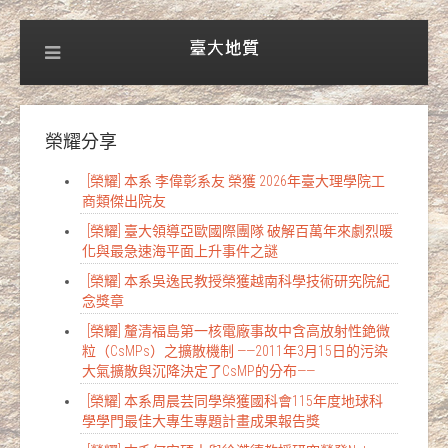
榮耀分享
[榮耀] 本系 李偉彰系友 榮獲 2026年臺大理學院工
商類傑出院友
[榮耀] 臺大領導亞歐國際團隊 破解百萬年來劇烈暖
化與最急速海平面上升事件之謎
[榮耀] 本系吳逸民教授榮獲越南科學技術研究院紀
念獎章
[榮耀] 釐清福島第一核電廠事故中含高放射性銫微
粒（CsMPs）之擴散機制 ——2011年3月15日的污染
大氣擴散與沉降決定了CsMP的分布——
[榮耀] 本系周晨芸同學榮獲國科會115年度地球科
學學門最佳大專生專題計畫成果報告獎