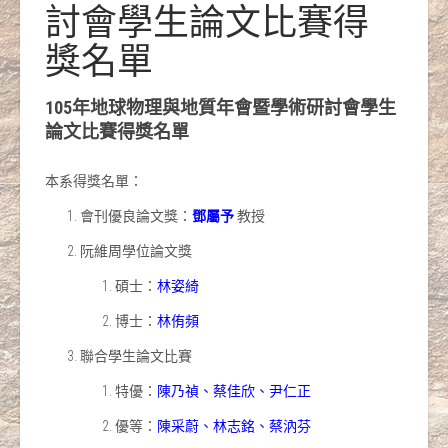
討會學生論文比賽得
獎名單
105年地球物理與地質年會暨學術研討會學生
論文比賽得獎名單
本系得獎名單：
會刊優良論文獎：
鄧屬予
教授
阮維周學位論文獎
碩士：
林姿綺
博士：
林侑頻
聯合學生論文比賽
特優：
陳乃禎、蔡佳欣、尹仁正
優等：
陳采蔚、林志銘、蔡汭芬