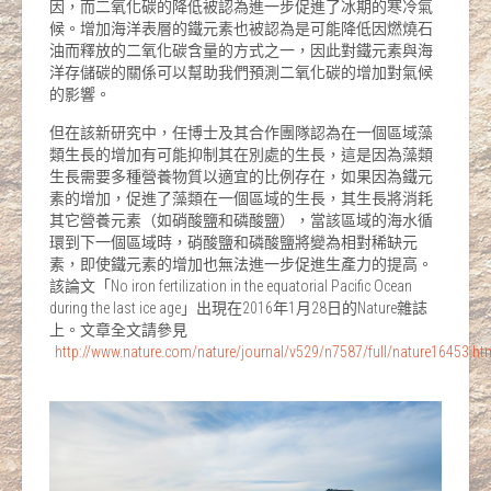
因，而二氧化碳的降低被認為進一步促進了冰期的寒冷氣
候。增加海洋表層的鐵元素也被認為是可能降低因燃燒石
油而釋放的二氧化碳含量的方式之一，因此對鐵元素與海
洋存儲碳的關係可以幫助我們預測二氧化碳的增加對氣候
的影響。
但在該新研究中，任博士及其合作團隊認為在一個區域藻
類生長的增加有可能抑制其在別處的生長，這是因為藻類
生長需要多種營養物質以適宜的比例存在，如果因為鐵元
素的增加，促進了藻類在一個區域的生長，其生長將消耗
其它營養元素（如硝酸鹽和磷酸鹽），當該區域的海水循
環到下一個區域時，硝酸鹽和磷酸鹽將變為相對稀缺元
素，即使鐵元素的增加也無法進一步促進生產力的提高。
該論文「No iron fertilization in the equatorial Pacific Ocean
during the last ice age」出現在2016年1月28日的Nature雜誌
上。文章全文請參見
http://www.nature.com/nature/journal/v529/n7587/full/nature16453.ht