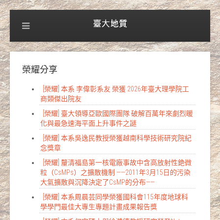
榮耀分享
[榮耀] 本系 李偉彰系友 榮獲 2026年臺大理學院工
商類傑出院友
[榮耀] 臺大領導亞歐國際團隊 破解百萬年來劇烈暖
化與最急速海平面上升事件之謎
[榮耀] 本系吳逸民教授榮獲越南科學技術研究院紀
念獎章
[榮耀] 釐清福島第一核電廠事故中含高放射性銫微
粒（CsMPs）之擴散機制 ——2011年3月15日的污染
大氣擴散與沉降決定了CsMP的分布——
[榮耀] 本系周晨芸同學榮獲國科會115年度地球科
學學門最佳大專生專題計畫成果報告獎