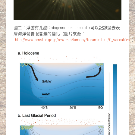
圖二：浮游有孔蟲Globigerinoides sacculifer可以記錄過去表
層海洋營養眼含量的變化（圖片來源：
http://www.jamstec.go.jp/res/ress/kimopy/foraminifera/G_sacculifer/