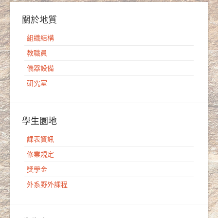
關於地質
組織結構
教職員
儀器設備
研究室
學生園地
課表資訊
修業規定
獎學金
外系野外課程