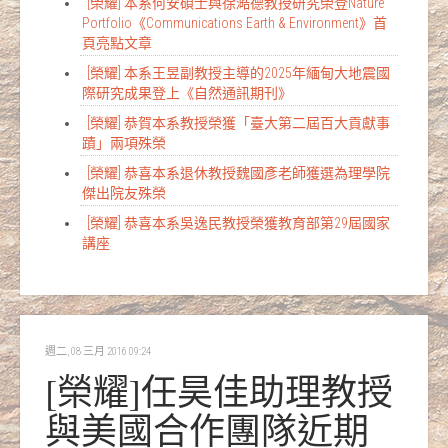
[榮耀] 本系何安碩士與徐澔德教授研究榮登Nature
Portfolio《Communications Earth & Environment》首
頁亮點文章
[榮耀] 本系王昱副教授主導的2025年緬甸大地震國
際研究成果登上《自然通訊期刊》
[榮耀] 恭賀本系教授榮獲「臺大第二屆百大貢獻事
蹟」兩項殊榮
[榮耀] 恭喜本系退休教授魏國彥老師獲選為理學院
傑出院友殊榮
[榮耀] 恭喜本系吳逸民教授榮獲教育部第29屆國家
講座
週二, 08 三月 2016 09:24
[榮耀]任昊佳助理教授
與美國合作團隊近期