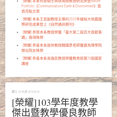
[榮耀] 本系何安碩士與徐澔德教授研究榮登Nature
Portfolio《Communications Earth & Environment》首
頁亮點文章
[榮耀] 本系王昱副教授主導的2025年緬甸大地震國
際研究成果登上《自然通訊期刊》
[榮耀] 恭賀本系教授榮獲「臺大第二屆百大貢獻事
蹟」兩項殊榮
[榮耀] 恭喜本系退休教授魏國彥老師獲選為理學院
傑出院友殊榮
[榮耀] 恭喜本系吳逸民教授榮獲教育部第29屆國家
講座
週三, 09 九月 2015 09:55
[榮耀]103學年度教學
傑出暨教學優良教師