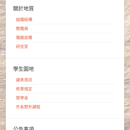
關於地質
組織結構
教職員
儀器設備
研究室
學生園地
課表資訊
修業規定
獎學金
外系野外課程
公告事項