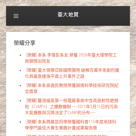
榮耀分享
[榮耀] 本系 李偉彰系友 榮獲 2026年臺大理學院工
商類傑出院友
[榮耀] 臺大領導亞歐國際團隊 破解百萬年來劇烈暖
化與最急速海平面上升事件之謎
[榮耀] 本系吳逸民教授榮獲越南科學技術研究院紀
念獎章
[榮耀] 釐清福島第一核電廠事故中含高放射性銫微
粒（CsMPs）之擴散機制 ——2011年3月15日的污染
大氣擴散與沉降決定了CsMP的分布——
[榮耀] 本系周晨芸同學榮獲國科會115年度地球科
學學門最佳大專生專題計畫成果報告獎