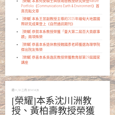
[榮耀] 本系何安碩士與徐澔德教授研究榮登Nature
Portfolio《Communications Earth & Environment》首
頁亮點文章
[榮耀] 本系王昱副教授主導的2025年緬甸大地震國
際研究成果登上《自然通訊期刊》
[榮耀] 恭賀本系教授榮獲「臺大第二屆百大貢獻事
蹟」兩項殊榮
[榮耀] 恭喜本系退休教授魏國彥老師獲選為理學院
傑出院友殊榮
[榮耀] 恭喜本系吳逸民教授榮獲教育部第29屆國家
講座
週一, 10 二月 2014 14:28
[榮耀]本系沈川洲教
授、黃柏壽教授榮獲