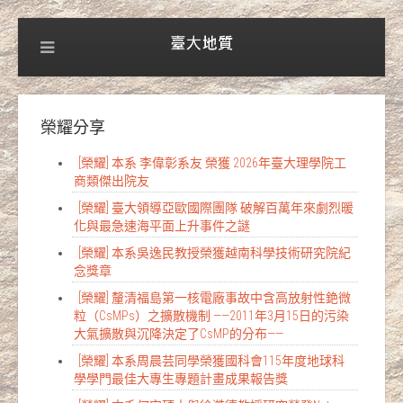
榮耀分享
[榮耀] 本系 李偉彰系友 榮獲 2026年臺大理學院工
商類傑出院友
[榮耀] 臺大領導亞歐國際團隊 破解百萬年來劇烈暖
化與最急速海平面上升事件之謎
[榮耀] 本系吳逸民教授榮獲越南科學技術研究院紀
念獎章
[榮耀] 釐清福島第一核電廠事故中含高放射性銫微
粒（CsMPs）之擴散機制 ——2011年3月15日的污染
大氣擴散與沉降決定了CsMP的分布——
[榮耀] 本系周晨芸同學榮獲國科會115年度地球科
學學門最佳大專生專題計畫成果報告獎