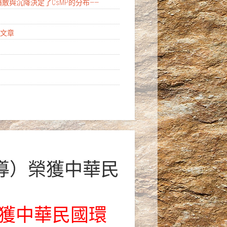
擴散與沉降決定了CsMP的分布——
亮點文章
導）榮獲中華民
獲中華民國環