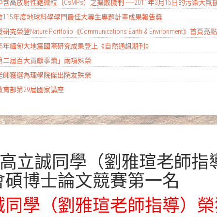
含高放射性銫微粒（CsMPs）之擴散機制 ——2011年3月15日的污染大氣
科會115年度地球科學學門最佳大專生專題計畫成果報告獎
ture Portfolio《Communications Earth & Environment》首頁
2025年緬甸大地震國際研究成果登上《自然通訊期刊》
大第二屆百大貢獻事蹟」兩項殊榮
彥老師獲選為理學院傑出院友殊榮
教育部第29屆國家講座
系高立誠同學（劉雅瑄老師指
會碩博士論文競賽第一名
誠同學（劉雅瑄老師指導）榮