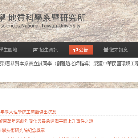
學生園地
招生資訊
公告
徵才訊息
[榮耀]恭賀本系高立誠同學（劉雅瑄老師指導）榮獲中華民國環境工
2026年臺大理學院工商類傑出院友
 破解百萬年來劇烈暖化與最急速海平面上升事件之謎
南科學技術研究院紀念獎章