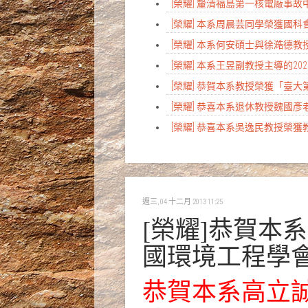
[榮耀] 釐清福島第一核電廠事故中
[榮耀] 本系周晨芸同學榮獲國
[榮耀] 本系何安碩士與徐澔德教授研究榮登Na
[榮耀] 本系王昱副教授主導的
[榮耀] 恭賀本系教授榮獲「臺
[榮耀] 恭喜本系退休教授魏國
[榮耀] 恭喜本系吳逸民教授榮獲
週三, 04 十二月 2013 11:25
[榮耀]恭賀本
國環境工程學
恭賀本系高立