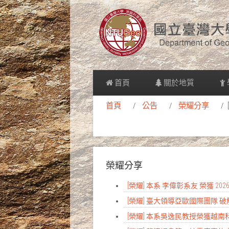
首頁
關於地質
首頁
公告
榮耀分享
榮耀分享
[榮耀] 本系 李偉彰系友 榮獲 
[榮耀] 臺大領導亞歐國際團隊
[榮耀] 本系吳逸民教授榮獲越