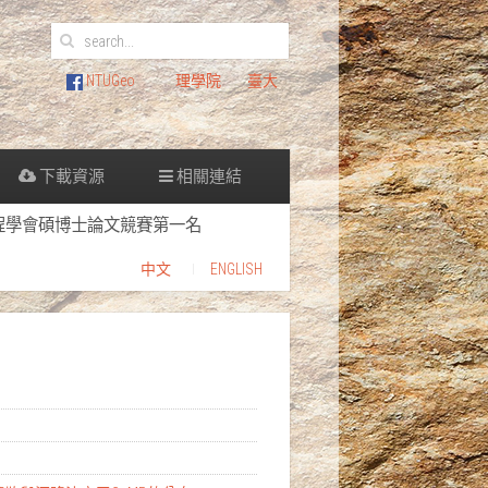
NTUGeo
理學院
臺大
下載資源
相關連結
程學會碩博士論文競賽第一名
中文
ENGLISH