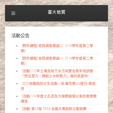
活動公告
[野外課程] 地質調查導論二（114學年度第二學
期）
[野外課程] 地質調查導論一（114學年度第二學
期）
[活動] 115年土壤及地下水污染整治青年培訓營
『挖出潛力，開創土水新勢力』徵的就是你!
2025地礦與防災生活圈―地 礦市集fun遊日•南投
見
[活動] 114年度土石流及大規模崩塌災害防救業務
講習
[活動] 第14屆 TBSA 全國大專創新企劃競賽