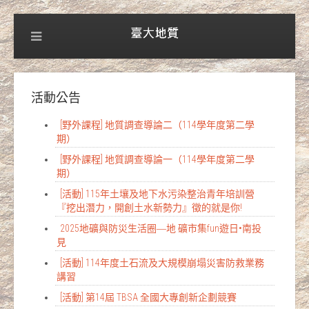
活動公告
[野外課程] 地質調查導論二（114學年度第二學
期）
[野外課程] 地質調查導論一（114學年度第二學
期）
[活動] 115年土壤及地下水污染整治青年培訓營
『挖出潛力，開創土水新勢力』徵的就是你!
2025地礦與防災生活圈―地 礦市集fun遊日•南投
見
[活動] 114年度土石流及大規模崩塌災害防救業務
講習
[活動] 第14屆 TBSA 全國大專創新企劃競賽