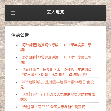
活動公告
[野外課程] 地質調查導論二（114學年度第二學
期）
[野外課程] 地質調查導論一（114學年度第二學
期）
[活動] 115年土壤及地下水污染整治青年培訓營
『挖出潛力，開創土水新勢力』徵的就是你!
2025地礦與防災生活圈―地 礦市集fun遊日•南投
見
[活動] 114年度土石流及大規模崩塌災害防救業務
講習
[活動] 第14屆 TBSA 全國大專創新企劃競賽