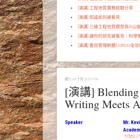
[演講] 工程地質實務經驗分享
[演講] 知識如何被看見
[演講] 三維工程地質模型與AI
[演講] 讓你的研究被看見：科
[演講] 書目管理軟體EndNote全
週三, 04 十月 2023 15:18
[演講] Blending T
Writing Meets A
Speaker
:
Mr. Kev
Academi
https: