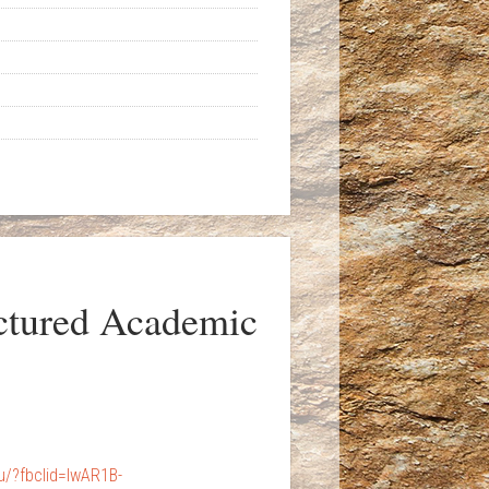
uctured Academic
?fbclid=IwAR1B-