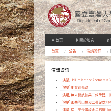
首頁
關於地質
首頁
公告
演講資訊
演講資訊
[演講] Helium Isotope Anomaly in Gr
[演講] 地質這條路
[演講] 無人機航拍與三維重建
[演講] 那些雪山槽和二疊紀盆
[演講] 從古至今漫談金瓜石礦山