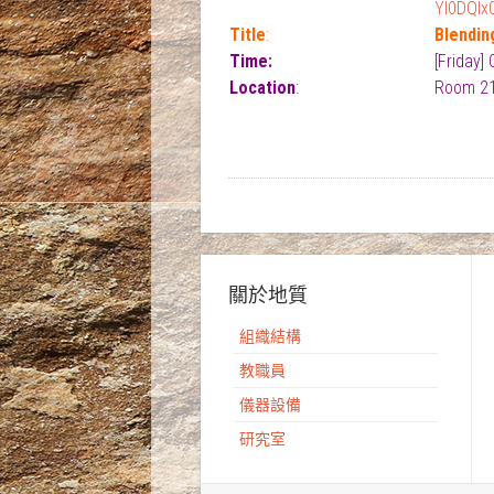
YI0DQlx
Title
:
Blendin
Time:
[Friday]
Location
:
Room 21
關於地質
組織結構
教職員
儀器設備
研究室