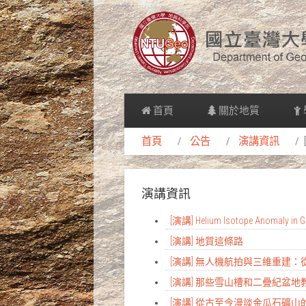
首頁
關於地質
首頁
公告
演講資訊
演講資訊
[演講] Helium Isotope Anomaly in Gr
[演講] 地質這條路
[演講] 無人機航拍與三維重建
[演講] 那些雪山槽和二疊紀盆
[演講] 從古至今漫談金瓜石礦山