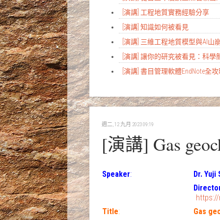
[演講] 工程地質實務經驗分享
[演講] 知識如何被看見
[演講] 三維工程地質模型與AI
[演講] 讓你的研究被看見：科
[演講] 書目管理軟體EndNote全
週二, 12 九月 2023 09:19
[演講] Gas geoche
Speaker
:
Dr. Yuji
Directo
https:/
Title
:
Gas geo