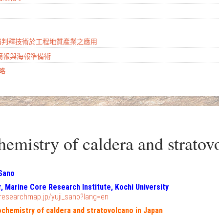
山崩判釋技術於工程地質產業之應用
學簡報與海報準備術
攻略
mistry of caldera and stratovo
 Sano
r, Marine Core Research Institute, Kochi University
/researchmap.jp/yuji_sano?lang=en
chemistry of caldera and stratovolcano in Japan