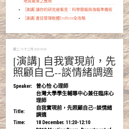
地質產業之應用
[演講] 讓你的研究被看見：科學簡報與海報準備術
[演講] 書目管理軟體EndNote全攻略
週二, 15 十二月 2020 09:06
[演講] 自我實現前，先
照顧自己--談情緒調適
Speaker
:
曾心怡 心理師
台灣大學學生輔導中心兼任臨床心
理師
自我實現前，先照顧自己--談情緒
Title
:
調適
Time:
18 December. 11:20-12:10