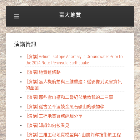
演講資訊
[演講] Helium Isotope Anomaly in Groundwater Prior to
the 2024 Noto Peninsula Earthquake
[演講] 地質這條路
[演講] 無人機航拍與三維重建：從影像到災害資訊
的產製
[演講] 那些雪山槽和二疊紀盆地教我的二三事
[演講] 從古至今漫談金瓜石礦山的礦物學
[演講] 工程地質實務經驗分享
[演講] 知識如何被看見
[演講] 三維工程地質模型與AI山崩判釋技術於工程