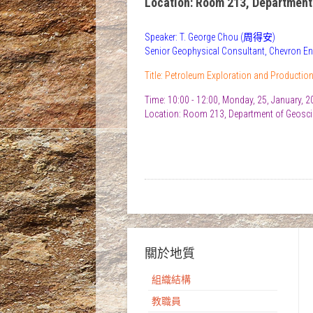
Location: Room 213, Department
Speaker: T. George Chou (周得安)
Senior Geophysical Consultant, Chevron 
Title: Petroleum Exploration and Productio
Time: 10:00 - 12:00, Monday, 25, January, 
Location: Room 213, Department of Geosci
關於地質
組織結構
教職員