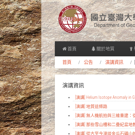
首頁
關於地質
首頁
公告
演講資訊
演講資訊
[演講] Helium Isotope Anomaly in Gr
[演講] 地質這條路
[演講] 無人機航拍與三維重建
[演講] 那些雪山槽和二疊紀盆
[演講] 從古至今漫談金瓜石礦山