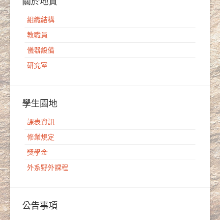
關於地質
組織結構
教職員
儀器設備
研究室
學生園地
課表資訊
修業規定
獎學金
外系野外課程
公告事項