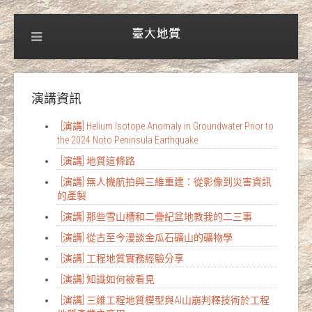
演講資訊
[演講] Helium Isotope Anomaly in Groundwater Prior to
the 2024 Noto Peninsula Earthquake
[演講] 地質這條路
[演講] 無人機航拍與三維重建：從影像到災害資訊
的產製
[演講] 那些雪山槽和二疊紀盆地教我的二三事
[演講] 從古至今漫談金瓜石礦山的礦物學
[演講] 工程地質實務經驗分享
[演講] 知識如何被看見
[演講] 三維工程地質模型與AI山崩判釋技術於工程