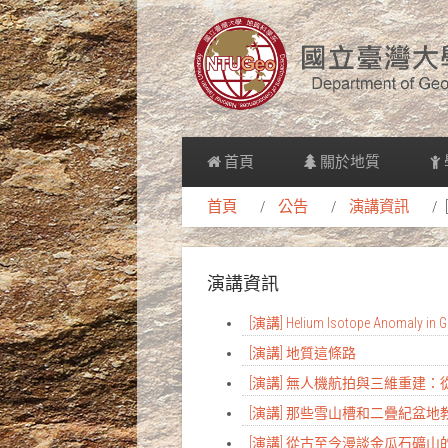
首頁
關於地質
首頁
公告
演講資訊
演講資訊
[演講] Helium Isotope Anomaly in Gr
[演講] 地質這條路
[演講] 無人機航拍與三維重建
[演講] 那些雪山槽和二疊紀盆
[演講] 從古至今漫談金瓜石礦山