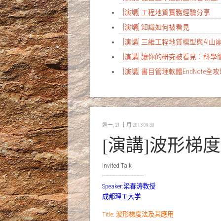
[演講] 工程地質實務經驗分享
[演講] 知識如何被看見
[演講] 三維工程地質模型與AI
[演講] 讓你的研究被看見：科
[演講] 書目管理軟體EndNote全
週一, 21 十月 2013 09:30
[演講]波形梯
Invited Talk
----------------------------
Speaker:梁春涛教授
成都理工大学
Title: 波形梯度法及其應用