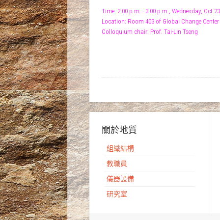
Time: 2:00 p.m. - 3:00 p.m., Wednesday, Oct 23
Location: Room 403 of Global Change Center
Colloquium chair: Prof. Tai-Lin Tseng
關於地質
組織結構
教職員
儀器設備
研究室