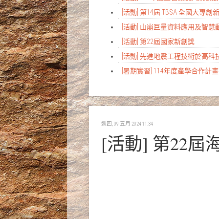
[活動] 第14屆 TBSA 全國大專
[活動] 山崩巨量資料應用及智
[活動] 第22屆國家新創獎
[活動] 先進地震工程技術於高
[暑期實習] 114年度產學合作
週四, 09 五月 2024 11:34
[活動] 第2