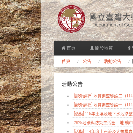
首頁
關於地質
首頁
公告
活動公告
活動公告
[野外課程] 地質調查導論二（1
[野外課程] 地質調查導論一（1
[活動] 115年土壤及地下水
2025地礦與防災生活圈―地 礦市
[活動] 114年度土石流及大規