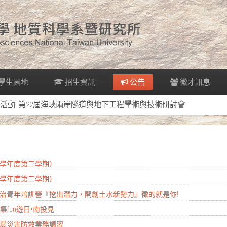
學生園地
招生資訊
公告
徵才訊息
[活動] 第22屆海峽兩岸隧道與地下工程學術與技術研討會
14學年度第二學期）
14學年度第二學期）
污染整治青年培訓營『挖出潛力，開創土水新勢力』徵的就是你!
集fun遊日•南投見
模崩塌災害防救業務講習