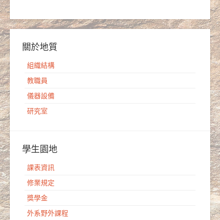
關於地質
組織結構
教職員
儀器設備
研究室
學生園地
課表資訊
修業規定
獎學金
外系野外課程