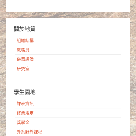
關於地質
組織結構
教職員
儀器設備
研究室
學生園地
課表資訊
修業規定
獎學金
外系野外課程