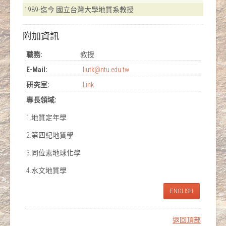
1989-迄今 國立台灣大學地質系教授
附加資訊
職務:
教授
E-Mail:
liutk@ntu.edu.tw
研究室:
Link
專長領域:
1.地質定年學
2.第四紀地質學
3.同位素地球化學
4.水文地質學
ENGLISH
返回頂部