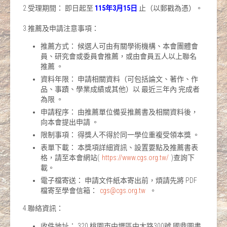
2.受理期間： 即日起至
115年3月15日
止（以郵戳為憑）。
3.推薦及申請注意事項：
推薦方式： 候選人可由有關學術機構、本會團體會
員、研究會或委員會推薦，或由會員五人以上聯名
推薦 。
資料年限： 申請相關資料（可包括論文、著作、作
品、事蹟、學業成績或其他）以 最近三年內 完成者
為限 。
申請程序： 由推薦單位備妥推薦書及相關資料後，
向本會提出申請 。
限制事項： 得獎人不得於同一學位重複受領本獎 。
表單下載： 本獎項詳細資訊、設置要點及推薦書表
格，請至本會網站(
https://www.cgs.org.tw/
)查詢下
載。
電子檔寄送： 申請文件紙本寄出前，煩請先將 PDF
檔寄至學會信箱：
cgs@cgs.org.tw
。
4.聯絡資訊：
收件地址： 320 桃園市中壢區中大路300號 國鼎圖書