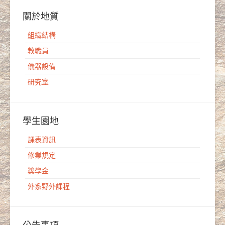
關於地質
組織結構
教職員
儀器設備
研究室
學生園地
課表資訊
修業規定
獎學金
外系野外課程