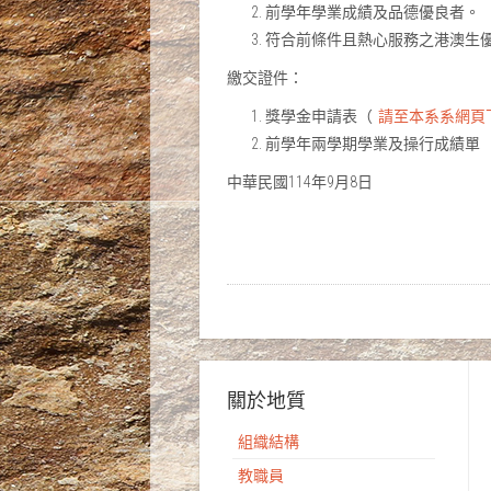
前學年學業成績及品德優良者。
符合前條件且熱心服務之港澳生
繳交證件：
獎學金申請表（
請至本系系網頁
前學年兩學期學業及操行成績單
中華民國114年9月8日
關於地質
組織結構
教職員