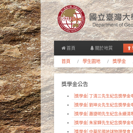
首頁
關於地質
首頁
學生園地
獎學金
獎學金公告
[獎學金] 丁清三先生紀念獎學
[獎學金] 劉坤炎先生紀念獎學
[獎學金] 蕭捷明先生紀念永續
[獎學金] 朱家驊先生紀念獎學
[獎學金] 中華民國地球物理學會