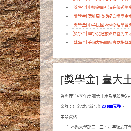
[獎學金] 中興顧問社清寒優秀
[獎學金] 阮維周教授紀念獎學
[獎學金] 中華民國地球物理學
[獎學金] 理學院紀念鄧立基先
[獎學金] 美國友梅縫紉會友梅
[獎學金] 臺
為辦理114學年度 臺大土木及地質香
金額：每名暫定新台幣
20,000元整
。
申請資格：
本系大學部二、三、四年級之在